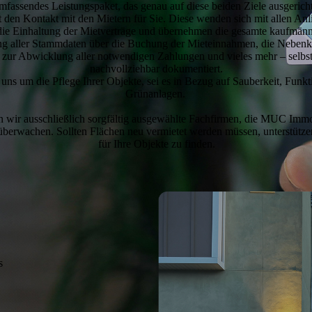
mfassendes Leistungspaket, das genau auf diese beiden Ziele ausgerichte
en Kontakt mit den Mietern für Sie. Diese wenden sich mit allen An
die Einhaltung der Mietverträge und übernehmen die gesamte kaufmänn
ung aller Stammdaten über die Buchung der Mieteinnahmen, die Neben
ur Abwicklung aller notwendigen Zahlungen und vieles mehr – selbstve
nachvollziehbar dokumentiert.
ns um die Pflege Ihrer Objekte, sei es in Bezug auf Sauberkeit, Funkt
Grünanlagen.
en wir ausschließlich sorgfältig ausgewählte Fachfirmen, die MUC Imm
 überwachen. Sollten Flächen neu vermietet werden müssen, unterstütze
für Ihre Objekte zu finden.
s