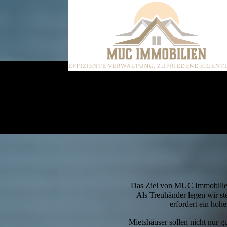
Das Ziel von MUC Immobilien i
Als Treuhänder legen wir st
erfordert ein hoh
Mietshäuser sollen nicht nur g