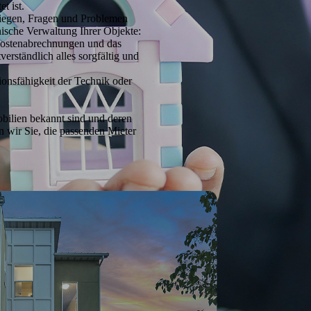
t ist.
liegen, Fragen und Problemen
ische Verwaltung Ihrer Objekte:
kostenabrechnungen und das
rständlich alles sorgfältig und
ionsfähigkeit der Technik oder
obilien bekannt sind und deren
n wir Sie, die passenden Mieter