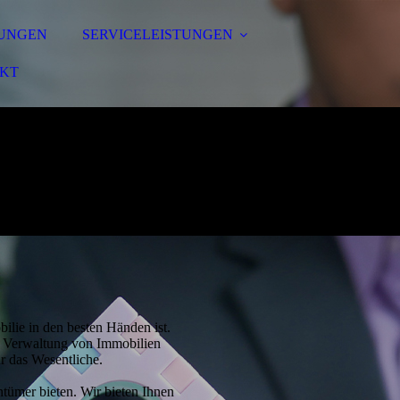
TUNGEN
SERVICELEISTUNGEN
KT
ilie in den besten Händen ist.
ie Verwaltung von Immobilien
r das Wesentliche.
entümer bieten. Wir bieten Ihnen