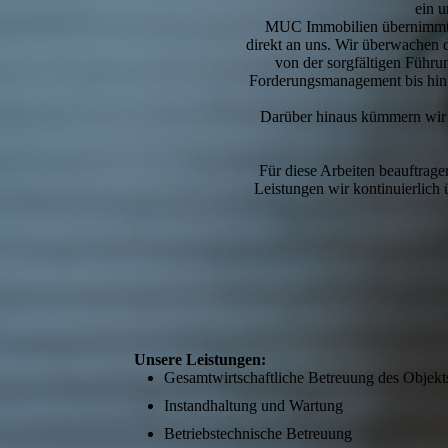
ein u
MUC Immobilien übernimmt d
direkt an uns. Wir überwachen 
von der sorgfältigen Führ
Forderungsmanagement bis hin z
Darüber hinaus kümmern wir u
Für diese Arbeiten beauftrag
Leistungen wir kontinuierlich
Unsere Leistungen:
Gesamtwirtschaftliche Betreuung des Objekt
Instandhaltung und Wartung
Betriebstechnische Betreuung